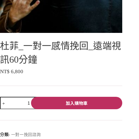
杜菲_一對一感情挽回_遠端視
訊60分鐘
NT$
6,800
加入購物車
A
l
t
e
分類:
一對一挽回諮詢
r