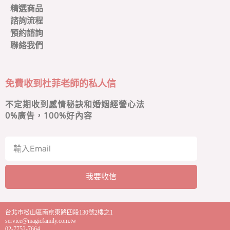
精選商品
諮詢流程
預約諮詢
聯絡我們
免費收到杜菲老師的私人信
不定期收到感情秘訣和婚姻經營心法
0
%廣告，100%好內容
我要收信
A
l
台北市松山區南京東路四段130號2樓之1
t
service@magicfamily.com.tw
e
02-7752-7664