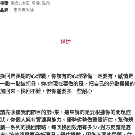
標籤:
復合
,
挽回
,
溝通
,
離婚
n
a
品牌：
麥傑克學院
t
i
v
e
:
描述
挽回是長期的心理戰，你該有的心理準備一定要有，感情是
一點一點被扣分，妳/你現在要做的是，把自己的分數慢慢的
加回來，挽回不難，但你需要多一些耐心
請先收聽我們節目的第9集，這集說的是要根據你的問題症
狀，你個人擁有資源與能力、優勢劣勢做整體評估，幫你規
劃一系列的挽回策略，每次挽回效用有多少?對方反應是甚