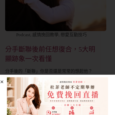
Podcast
,
感情挽回教學
,
戀愛互動技巧
分手斷聯後前任想復合，5大明
顯跡象一次看懂
分手後的「斷聯」你是否還是常常的想起他？
許多人心裡都會有疑問：對方是否還在意我？
會有復合的可能嗎？本集節目我將帶你了解...
-
1、分手後哪些跡象代表對方有復合的想法？
2、怎麼邀請對方共同討論之前分手原因？
3、彼此在意的點有哪些？
4、怎麼避免再次分手?避免重蹈覆轍？