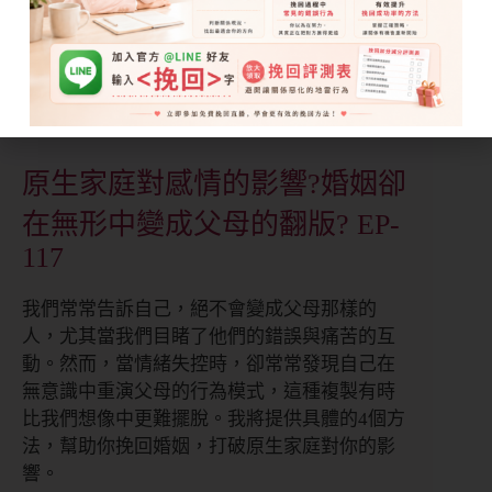
婚姻溝通經營
,
Podcast
,
原生家庭
,
感情挽
回教學
,
關係經營
原生家庭對感情的影響?婚姻卻
在無形中變成父母的翻版? EP-
117
我們常常告訴自己，絕不會變成父母那樣的
人，尤其當我們目睹了他們的錯誤與痛苦的互
動。然而，當情緒失控時，卻常常發現自己在
無意識中重演父母的行為模式，這種複製有時
比我們想像中更難擺脫。我將提供具體的4個方
法，幫助你挽回婚姻，打破原生家庭對你的影
響。