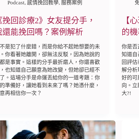
Podcast
,
感情挽回教學
,
服務案例
《挽回診療2》女友提分手，
【心
我還能挽回嗎？案例解析
的機
不是犯了什麼錯，而是你給不起她想要的未
你是否
。你看著她離開，卻無法反駁，因為她說的
知道自
都是事實。這樣的分手最折磨人，你還喜歡
回評估
，也知道自己願意為她改變，但她卻已經不
解分析
了。這場分手是命運丟給你的一道考題：你
好的可
的準備好，讓她看到未來了嗎？她憑什麼，
向。立
意再相信你一次？
大?!