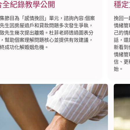
合全紀錄教學公開
穩定
集節目為「感情挽回」單元，諮詢內容:個案
挽回一
先生因房屋過戶和貸款問題多次發生爭執，
情緒管
致先生幾次提出離婚。杜菲老師透過圖表分
己的情
，幫助個案理解問題核心並提供有效建議，
話，還
終成功化解婚姻危機。
新看到
情緒管
信、更
始。