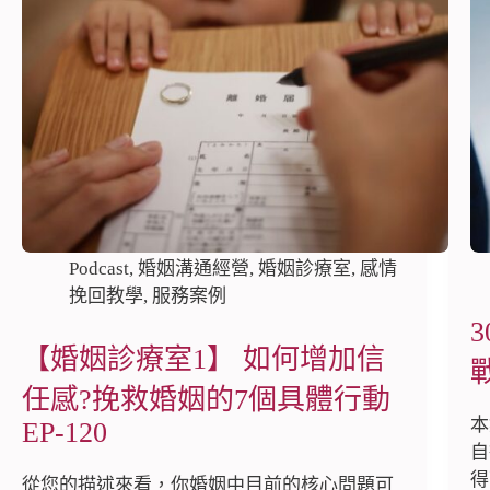
Podcast
,
婚姻溝通經營
,
婚姻診療室
,
感情
挽回教學
,
服務案例
【婚姻診療室1】 如何增加信
任感?挽救婚姻的7個具體行動
本
EP-120
自
得
從您的描述來看，你婚姻中目前的核心問題可