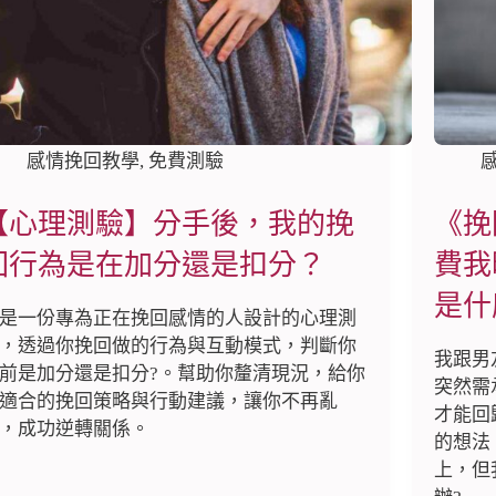
感情挽回教學
,
免費測驗
【心理測驗】分手後，我的挽
《挽
回行為是在加分還是扣分？
費我
是什
是一份專為正在挽回感情的人設計的心理測
，透過你挽回做的行為與互動模式，判斷你
我跟男
前是加分還是扣分?。幫助你釐清現況，給你
突然需
適合的挽回策略與行動建議，讓你不再亂
才能回
，成功逆轉關係。
的想法
上，但