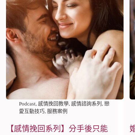
Podcast
,
感情挽回教學
,
感情諮詢系列
,
戀
愛互動技巧
,
服務案例
【感情挽回系列】分手後只能