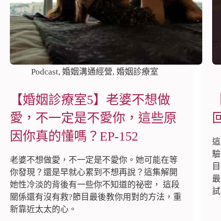
Podcast
,
婚姻溝通經營
,
婚姻診療室
【婚姻診療室5】老婆不想做
愛，不一定是不愛你，這些原
因你真的懂嗎？EP-152
這
驗
老婆不想做愛，不一定是不愛你。她可能在等
目
你發現？還是早就心累到不想再說？這集解開
最
她性冷淡的背後有一些你不知道的祕密， 這段
試
關係還有沒有救?節目最後教你用對的方法，重
新靠近太太的心。