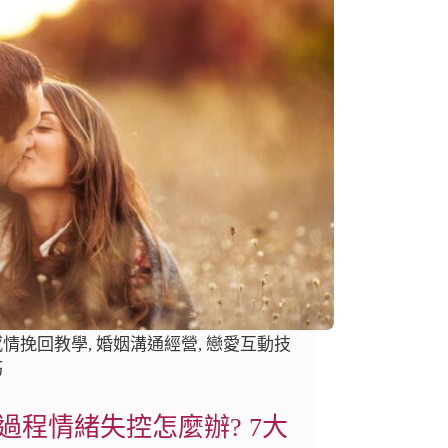
感情挽回教學
,
婚姻溝通經營
,
戀愛互動技
巧
過程情緒失控怎麼辦? 7大