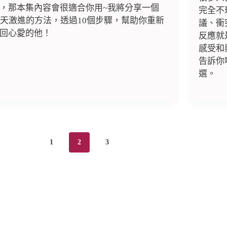
，那本集內容會很適合你用~我將分享一個
完全不
0天激進的方法，透過10個步驟，幫助你重新
議、衝
回心愛的他！
反應就
感受和
告訴你
選。
1
2
3