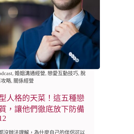
odcast
,
婚姻溝通經營
,
戀愛互動技巧
,
脫
單攻略
,
關係經營
型人格的天菜！這五種戀
質，讓他們徹底放下防備
12
都沒辦法理解，為什麼自己的伴侶可以