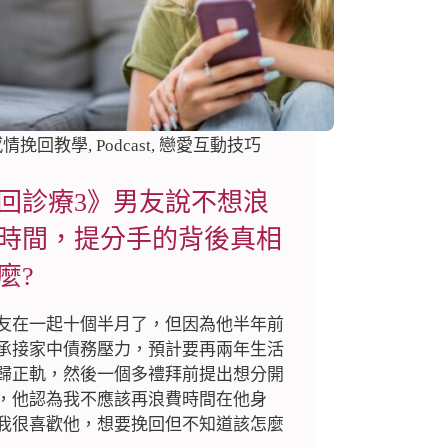
感情挽回教學
,
Podcast
,
戀愛互動技巧
回診療3》男友說不想浪
時間，提分手的背後真相
麼?
友在一起十個半月了，但因為他半年前
承接家中債務壓力，預計要再兩年生活
歸正軌，然後一個多禮拜前提出想分開
，他認為我不應該再浪費時間在他身
我很喜歡他，想要挽回但不知道該怎麼