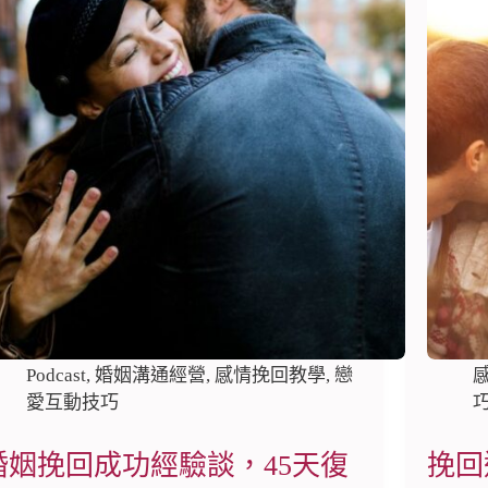
Podcast
,
婚姻溝通經營
,
感情挽回教學
,
戀
愛互動技巧
婚姻挽回成功經驗談，45天復
挽回