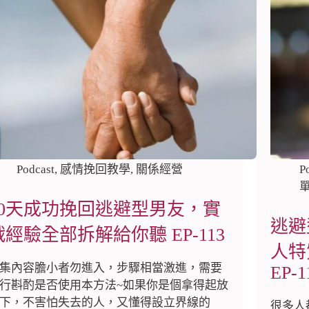
Podcast
,
感情挽回教學
,
關係經營
P
30天成功挽回逃避型男友，實
逃避
戰經驗全部拆解給你聽 EP-113
人特
集內容膽小者勿進入，步驟相當激進，需要
EP-1
行斟酌是否使用本方法~如果你是個拿得起放
下，不害怕失去的人，又懂得設立界線的
很多人