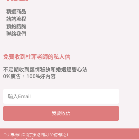
精選商品
諮詢流程
預約諮詢
聯絡我們
免費收到杜菲老師的私人信
不定期收到感情秘訣和婚姻經營心法
0
%廣告，100%好內容
我要收信
A
l
台北市松山區南京東路四段130號2樓之1
t