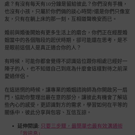
處？有沒有每天有10分鐘是留給彼此？你們沒有手機，
也沒有小孩，只屬於你們倆的談心時間?還是你們只像室
友，只有在躺上床的那一刻，互相道聲晚安而已。
婚前與婚後開始有更多生活上的磨合，你們正在經歷婚
姻當中的各個階段的起伏時期，卻可能還在思考，是不
是眼前這個人是真正適合你的人？
有時候，可能你都會覺得不認識這位跟你相處已經好一
陣子的人，也不知道自己到底為什麼會這樣對待之前深
愛過伴侶。
在這迷惘的時候，讓專業的婚姻諮詢師為你開啟另一扇
門，協助你整理出最在意的部分，讓彼此有機會了解這
些內心的感受，更認識對方的需求，學習如何在平等的
關係中，彼此分享與包容、互信互諒。
延伸閱讀:
只要三步驟，最簡單也最有效溝通術
「我訊息」