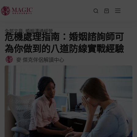
全部文章
,
婚姻溝通經營
危機處理指南：婚姻諮詢師可
為你做到的八道防線實戰經驗
麥 傑克伴侶解讀中心