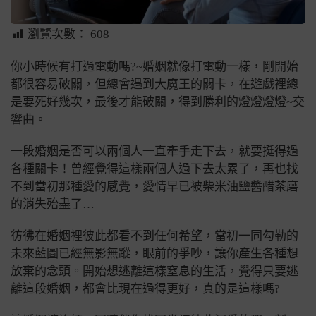
瀏覽次數：
608
你小時候有打過電動嗎?~婚姻就像打電動一樣，剛開始
都很容易破關，但總會遇到大魔王的關卡，在遊戲裡總
是要死好幾次，最後才能破關，得到勝利的燈燈燈燈~交
響曲。
一段婚姻是否可以兩個人一直牽手走下去，就要挺得過
各種關卡！曾經覺得這樣兩個人過下去太累了，再也找
不到當初那種愛的感覺，愛情早已被柴米油鹽醬醋茶磨
的消失殆盡了…
彷彿在婚姻裡彼此都看不到任何希望，當初一同勾勒的
未來藍圖已經無影無蹤，眼前的爭吵，讓你產生各種想
放棄的念頭。開始想逃離這樣窒息的生活，覺得只要逃
離這段婚姻，都會比現在過得更好，真的是這樣嗎?