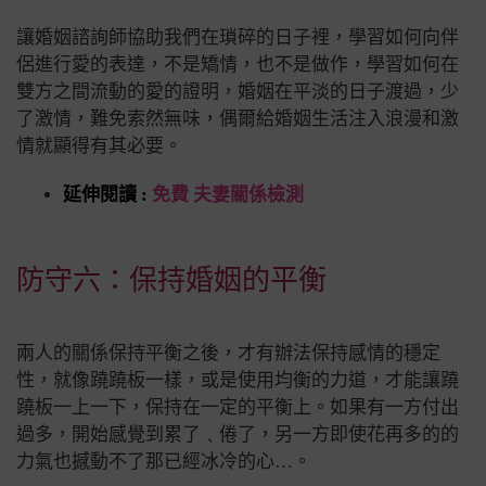
讓婚姻諮詢師協助我們在瑣碎的日子裡，學習如何向伴
侶進行愛的表達，不是矯情，也不是做作，學習如何在
雙方之間流動的愛的證明，婚姻在平淡的日子渡過，少
了激情，難免索然無味，偶爾給婚姻生活注入浪漫和激
情就顯得有其必要。
延伸閱讀 :
免費 夫妻關係檢測
防守六：保持婚姻的平衡
兩人的關係保持平衡之後，才有辦法保持感情的穩定
性，就像蹺蹺板一樣，或是使用均衡的力道，才能讓蹺
蹺板一上一下，保持在一定的平衡上。如果有一方付出
過多，開始感覺到累了﹑倦了，另一方即使花再多的的
力氣也撼動不了那已經冰冷的心…。