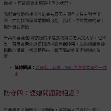
你/妳，可能還會出現更排斥的狀況，
我們會協助您找出可能會有原因有哪些？只有對症下
藥，才能找到重建婚姻的可能。此時，你需要做的是：
提升自我價值！
千萬不要躁進!妳該做的不是去找第三者大哭大鬧，也不
是一直反覆用外遇這個把柄跟伴侶吵架，讓婚姻諮詢師
協助你讓這一切反轉過來，奪回屬於妳正宮娘娘的位
置！
延伸閱讀：
前任有了新歡，挽回你應該要做的三件
事
防守四：婆媳問題難相處？
只要婆媳之間發生一些問題，通常男人只會說一句：