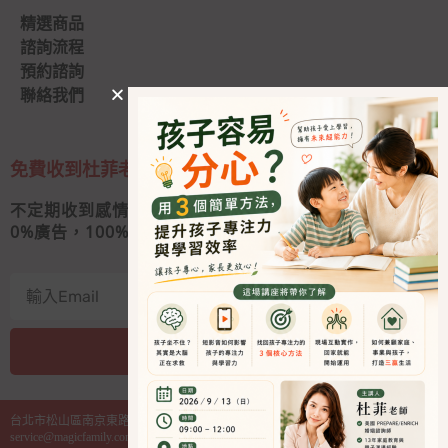
精選商品
諮詢流程
預約諮詢
聯絡我們
免費收到杜菲老師的私人信
不定期收到感情秘訣和婚姻經營心法
0
%廣告，100%好內容
我要收信
A
l
台北市松山區南京東路四段130號2樓之1
t
service@magicfamily.com.tw
e