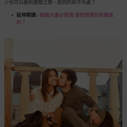
少也可以做到婆媳之間，如何的和平共處？
延伸閱讀 :
婚姻夫妻必修課:婆媳問題到底聽誰
的？