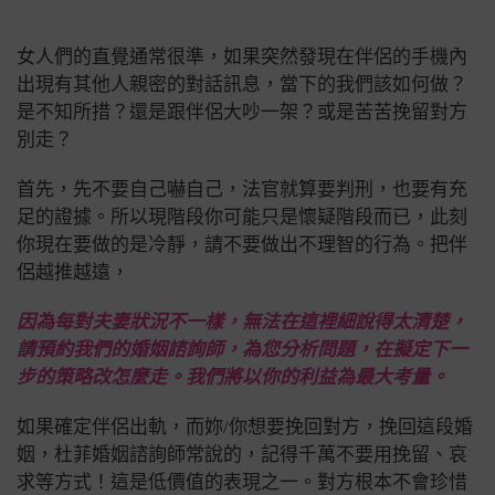
女人們的直覺通常很準，如果突然發現在伴侶的手機內
出現有其他人親密的對話訊息，當下的我們該如何做？
是不知所措？還是跟伴侶大吵一架？或是苦苦挽留對方
別走？
首先，先不要自己嚇自己，法官就算要判刑，也要有充
足的證據。所以現階段你可能只是懷疑階段而已，此刻
你現在要做的是冷靜，請不要做出不理智的行為。把伴
侶越推越遠，
因為每對夫妻狀況不一樣，無法在這裡細說得太清楚，
請預約我們的婚姻諮詢師，為您分析問題，在擬定下一
步的策略改怎麼走。我們將以你的利益為最大考量。
如果確定伴侶出軌，而妳/你想要挽回對方，挽回這段婚
姻，杜菲婚姻諮詢師常說的，記得千萬不要用挽留、哀
求等方式！這是低價值的表現之一。對方根本不會珍惜