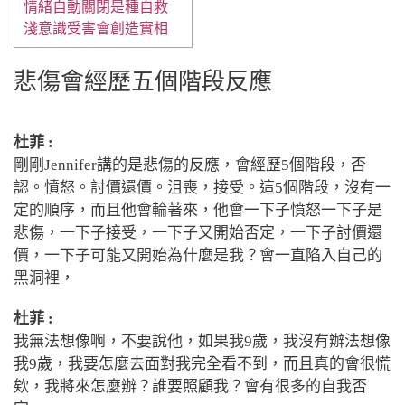
情緒自動關閉是種自救
淺意識受害會創造實相
悲傷會經歷五個階段反應
杜菲 :
剛剛
Jennifer
講的是悲傷的反應，會經歷
5
個階段，否
認。憤怒。討價還價。沮喪，接受。這
5
個階段，沒有一
定的順序，而且他會輪著來，他會一下子憤怒一下子是
悲傷，一下子接受，一下子又開始否定，一下子討價還
價，一下子可能又開始為什麼是我？會一直陷入自己的
黑洞裡，
杜菲 :
我無法想像啊，不要說他，如果我
9
歲，我沒有辦法想像
我
9
歲，我要怎麼去面對我完全看不到，而且真的會很慌
欸，我將來怎麼辦？誰要照顧我？會有很多的自我否