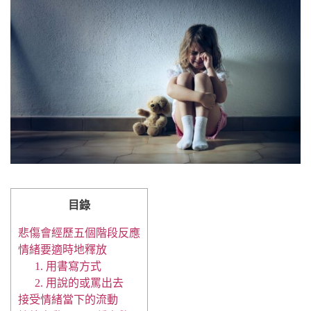
目錄
悲傷會經歷五個階段反應
情緒要適時地釋放
1. 用書寫方式
2. 用說的或罵出去
接受情緒當下的流動