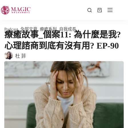
Podcast
,
全部文章
,
療癒系列
,
自我成長
療癒故事_個案11: 為什麼是我?
心理諮商到底有沒有用? EP-90
杜 菲