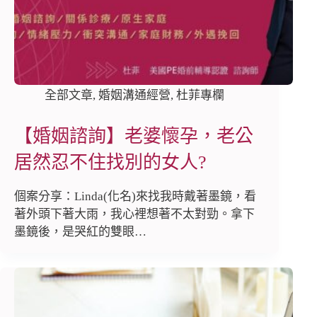
全部文章
,
婚姻溝通經營
,
杜菲專欄
【婚姻諮詢】老婆懷孕，老公
居然忍不住找別的女人?
個案分享：Linda(化名)來找我時戴著墨鏡，看
著外頭下著大雨，我心裡想著不太對勁。拿下
墨鏡後，是哭紅的雙眼…