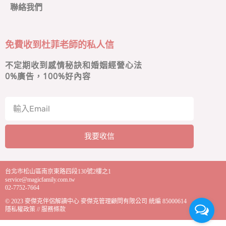
聯絡我們
免費收到杜菲老師的私人信
不定期收到感情秘訣和婚姻經營心法
0
%廣告，100%好內容
我要收信
A
l
台北市松山區南京東路四段130號2樓之1
t
service@magicfamily.com.tw
e
02-7752-7664
r
© 2023
麥傑克伴侶解讀中心
麥傑克管理顧問有限公司 統編 85000614
n
隱私權政策
//
服務條款
a
t