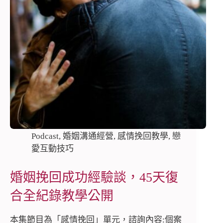
Podcast
,
婚姻溝通經營
,
感情挽回教學
,
戀
愛互動技巧
婚姻挽回成功經驗談，45天復
合全紀錄教學公開
本集節目為「感情挽回」單元，諮詢內容:個案