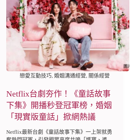
戀愛互動技巧
,
婚姻溝通經營
,
關係經營
Netflix台劇夯作！《童話故事
下集》開播秒登冠軍榜，婚姻
「現實版童話」掀網熱議
Netflix最新台劇《童話故事下集》一上架就勇
奪熱門冠軍，引發觀眾高度共鳴「媽寶、婆