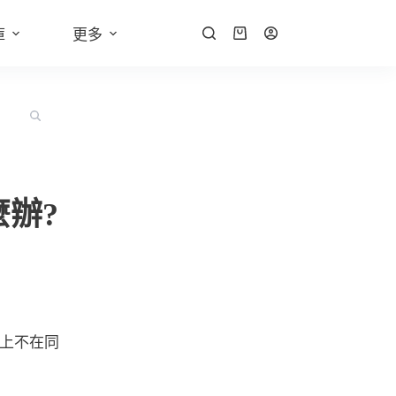
庫
更多
辦?
上不在同