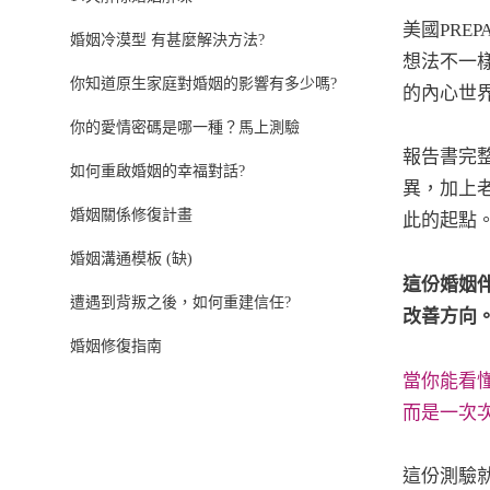
美國PRE
婚姻冷漠型 有甚麼解決方法?
想法不一
你知道原生家庭對婚姻的影響有多少嗎?
的內心世
你的愛情密碼是哪一種？馬上測驗
報告書完
如何重啟婚姻的幸福對話?
異，加上
婚姻關係修復計畫
此的起點
婚姻溝通模板 (缺)
這份婚姻
遭遇到背叛之後，如何重建信任?
改善方向
婚姻修復指南
當你能看
而是一次
這份測驗